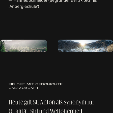
ggf. personalisierte Inhalte anzuzeigen.
Cookie-Einstellungen
·
Datenschutzerklärung
Nur Notwendige
Anpassen
Alle akzeptieren
Hotels
Menü
Buchen